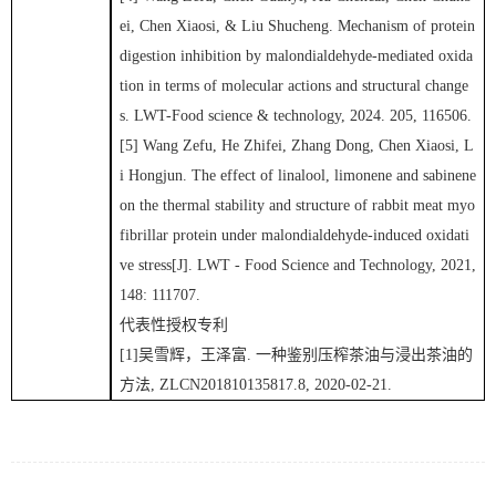
ei
, Chen X
iaosi
, & Liu S
hucheng
. Mechanism of protein
digestion inhibition by malondialdehyde-mediated oxida
tion in terms of molecular actions and structural change
s.
LWT-
Food science & technology,
2024. 205, 116506.
[
5
]
Wang Zefu
, He Zhifei, Zhang Dong, Chen Xiaosi, L
i Hongjun. The effect of linalool, limonene and sabinene
on the thermal stability and structure of rabbit meat myo
fibrillar protein under malondialdehyde-induced oxidati
ve stress[J]. LWT - Food Science
and Technology, 2021,
148: 111707.
代表性授权专利
[1]
吴雪辉，
王泽富
.
一种鉴别压榨茶油与浸出茶油的
方法
, ZLCN201810135817.8, 202
0
-02-
2
1
.