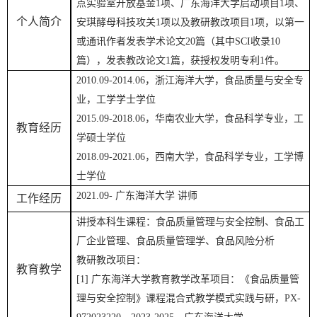
点实验室开放基金
1
项、广东海洋大学启动项目
1
项、
个人简介
安琪酵母科技攻关
1
项以及教研教改项目
1
项，
以第一
或通讯作者发表
学术
论文
20
篇
（其中
SCI
收录
10
篇）
，
发表教改论文
1
篇
，获授权发明专利
1
件。
2010.
09-
2014.
0
6
，
浙江海洋
大学，
食品质量与安全
专
业，
工
学学士学位
2015.
09-20
18.
0
6
，
华南农业
大学，
食品科学
专业，
工
教育经历
学硕士学位
20
18.
09-20
21.
06
，
西南大学
，
食品科学专业
，
工
学博
士学位
20
21.
0
9
-
广东海洋大学
讲师
工作经历
讲授本科生课程：
食品质量管理与安全控制、食品工
厂企业管理、食品质量管理学、食品风险分析
教研教改项目：
教育教学
[1]
广东海洋大学教育教学改革项目
：
《食品质量管
理与安全控制》课程混合式教学模式实践与研，
PX-