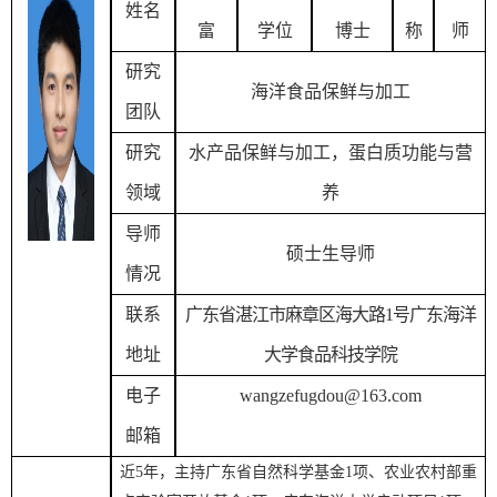
姓名
富
学位
博士
称
师
研究
海洋食品
保鲜与加工
团队
研究
水产品保鲜与加工，蛋白质功能与营
领域
养
导师
硕士生导师
情况
联系
广东省湛江市麻章区海大路
1
号广东海洋
地址
大学食品科技学院
电子
wangzefugdou@163.com
邮箱
近
5
年，
主持
广东省
自然科学基金
1
项、
农业农村部重