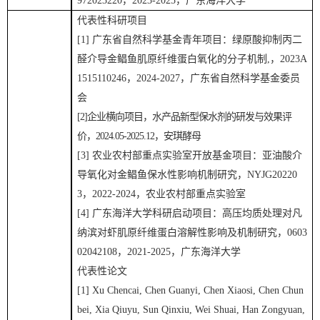
972023220
，
202
3
-202
5
，
广东海洋大学
代表性科研项目
[1]
广东省
自然科学基金
青年
项目：
绿原酸抑制丙二
醛介导金鲳鱼肌原纤维蛋白氧
化的分子机制
,
，
2023A
1515110246
，
2024-2027
，
广东省
自然科学基金委员
会
[2]
企业横向项目，水产品新型保水剂的研发与效果评
价，
2024.05-2025.12
，安琪酵母
[3]
农业农村部重点实验室开放基金项目：亚油酸介
导氧化对金鲳鱼保水性影响机制研究，
NYJG20220
3
，
2022-2024
，农业农村部重点实验室
[4]
广东海洋大学科研启动项目：高压均质处理对凡
纳滨对虾肌原纤维蛋白溶解性影响及机制研究，
0603
02042108
，
2021-2025
，广东海洋大学
代表性论文
[1]
Xu Chencai, Chen Guanyi
, Chen Xiaosi, Chen Chun
bei, Xia Qiuyu, Sun Qinxiu, Wei Shuai, Han Zongyuan,