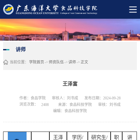
讲师
当前位置：
学院首页
->
师资队伍
->
讲师
->
正文
王泽富
作者：食品学院
审核人：刘书成
发布日期：2024-09-28
浏览次数：
来源：食品科技学院
审核：刘书成
2408
编辑：食品科技学院
王泽
学历
/
研究生
/
职
讲