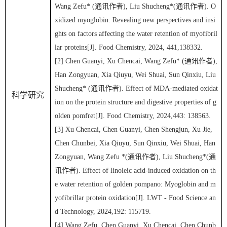
Wang Zefu
* (
通讯作者
)
, Liu Shucheng
*(
通讯作者
).
O
xidized myoglobin: Revealing new perspectives and insi
ghts on factors affecting the water retention of myofibril
lar proteins
[J].
Food Chemistry,
2024,
441
,
138332
.
[
2
]
Chen Guanyi, Xu Chencai,
Wang Zefu
* (
通讯作者
),
Han Zongyuan, Xia Qiuyu, Wei Shuai, Sun Qinxiu, Liu
Shucheng* (
通讯作者
). Effect of MDA-mediated oxidat
科学研究
ion on the protein structure and digestive properties of g
olden pomfret[J]. Food Chemistry, 2024,443: 138563.
[
3
]
Xu Chencai, Chen Guanyi, Chen Shengjun, Xu Jie,
Chen Chunbei, Xia Qiuyu, Sun Qinxiu, Wei Shuai, Han
Zongyuan,
Wang Zefu
*(
通讯作者
), Liu Shucheng*(
通
讯作者
). Effect of linoleic acid-induced oxidation on th
e water retention of golden pompano: Myoglobin and m
yofibrillar prot
ein oxidation[J]. LWT - Food Science an
d Technology, 2024,192: 115719.
[
4
]
Wang Z
efu
, Chen G
uanyi
, Xu
Chencai
, Chen C
hunb